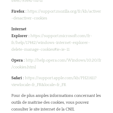
swer/95647?hl=fr
Firefox
:
https://support.mozilla.org/fr/kb/activer
-desactiver-cookies
Internet
Explorer
:
https://support.microsoft.com/fr-
fr/help/17442/windows-internet-explorer-
delete-manage-cookies#ie=ie-11
Opera
:
http://help.opera.com/Windows/10.20/fr
/cookies.html
Safari
:
https://support.apple.com/kb/PH21411?
viewlocale=fr_FR&locale=fr_FR
Pour de plus amples informations concernant les
outils de maîtrise des cookies, vous pouvez
consulter le site internet de la CNIL