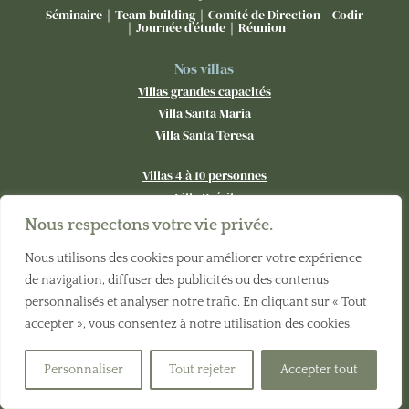
Séminaire｜Team building｜Comité de Direction – Codir
｜Journée d’étude｜Réunion
Nos villas
Villas grandes capacités
Villa Santa Maria
Villa Santa Teresa
Villas 4 à 10 personnes
Villa Brésil
Villa Corée
Nous respectons votre vie privée.
Villa Thaïlande
Nous utilisons des cookies pour améliorer votre expérience
Villa Cuba
de navigation, diffuser des publicités ou des contenus
Villa Indonésie
personnalisés et analyser notre trafic. En cliquant sur « Tout
Villa Californie
accepter », vous consentez à notre utilisation des cookies.
Villa Portugal
Villa Canada
Personnaliser
Tout rejeter
Accepter tout
Villa Maroc
Villa Inde