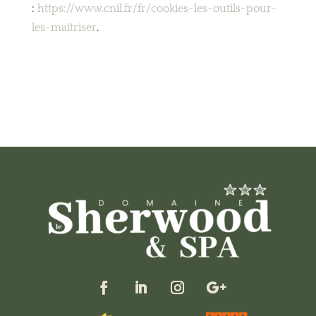
:
https://www.cnil.fr/fr/cookies-les-outils-pour-
les-maitriser
.